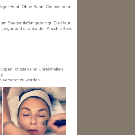
mäßiger Haut. Ohne Sand, Chemie oder
m Sauger tiefen gereinigt. Die Haut
 jünger und strahlender. Anschließend
uppen, krusten und Unreinheiten
gt
en versorgt zu werden